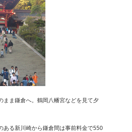
のまま鎌倉へ。鶴岡八幡宮などを見て夕
ある新川崎から鎌倉間は事前料金で550