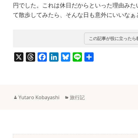
円でした。これは休日だからといった理由みた
て散歩してみたら、そんな日も意外にいいなぁ
この記事が役に立ったら
X
T
F
L
B
L
共
h
a
i
l
i
有
r
c
n
u
n
e
e
k
e
e
a
b
e
s
作
カ
Yutaro Kobayashi
旅行記
d
o
d
k
成
テ
者
ゴ
s
o
I
y
リ
k
n
ー