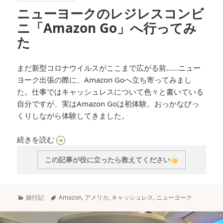
ニューヨークのレジレスコンビ
ニ「Amazon Go」へ行ってみ
た
まだ新型コロナウイルスがここまで広がる前……ニュー
ヨーク出張の際に、Amazon Goへ立ち寄ってみまし
た。仕事ではキャッシュレスについて色々と書いている
自分ですが、実はAmazon Goは初体験。おっかなびっ
くりしながら体験してきました。
ニューヨークのレジレスコンビニ「Amazon Go
続きを読む
この記事が役に立ったら教えてください
カ
タ
旅行記
Amazon
,
アメリカ
,
キャッシュレス
,
ニューヨーク
テ
グ
ゴ