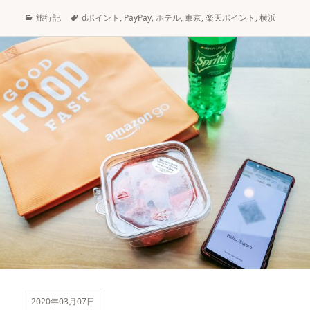
カ
タ
旅行記
dポイント
,
PayPay
,
ホテル
,
東京
,
楽天ポイント
,
横浜
テ
グ
ゴ
リ
ー
2020年03月07日