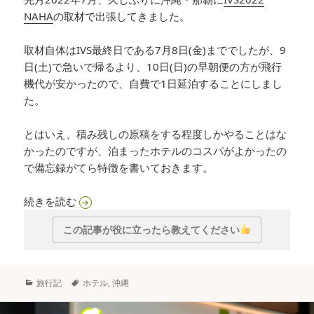
NAHA
の取材で出張してきました。
取材自体はIVS最終日である7月8日(金)まででしたが、9
日(土)で急いで帰るより、10日(日)の早朝便の方が飛行
機代が安かったので、自費で1日延泊することにしまし
た。
とはいえ、積み残しの原稿をする程度しかやることはな
かったのですが、泊まったホテルのコスパがよかったの
で備忘録がてら特徴を書いておきます。
沖縄の大浴場付きカプセルホテル「グリーンリッ
続きを読む
この記事が役に立ったら教えてください
カ
タ
旅行記
ホテル
,
沖縄
テ
グ
ゴ