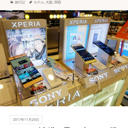
カ
タ
旅行記
ホテル
,
大阪
,
関西
テ
グ
ゴ
リ
ー
2017年11月20日