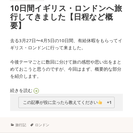
10日間イギリス・ロンドンへ旅
行してきました【日程など概
要】
去る3月27日〜4月5日の10日間、有給休暇をもらってイ
ギリス・ロンドンに行って来ました。
今後テーマごとに数回に分けて旅の感想や思い出をまと
めておこうと思うのですが、今回はまず、概要的な部分
を紹介します。
10日間イギリス・ロンドンへ旅行してきました
続きを読む
この記事が役に立ったら教えてください
+1
カ
タ
旅行記
ロンドン
テ
グ