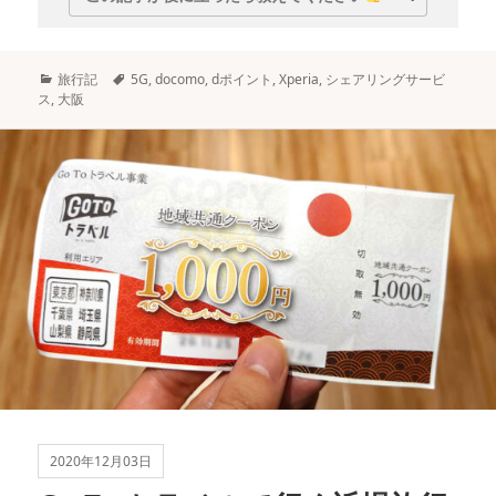
カ
タ
旅行記
5G
,
docomo
,
dポイント
,
Xperia
,
シェアリングサービ
テ
グ
ス
,
大阪
ゴ
リ
ー
2020年12月03日