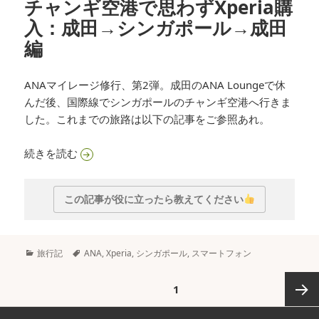
チャンギ空港で思わずXperia購
入：成田→シンガポール→成田
編
ANAマイレージ修行、第2弾。成田のANA Loungeで休
んだ後、国際線でシンガポールのチャンギ空港へ行きま
した。これまでの旅路は以下の記事をご参照あれ。
チャンギ空港で思わずXperia購入：成田→シン
続きを読む
この記事が役に立ったら教えてください
カ
タ
旅行記
ANA
,
Xperia
,
シンガポール
,
スマートフォン
テ
グ
ゴ
投
ページ
1
リ
稿
ー
の