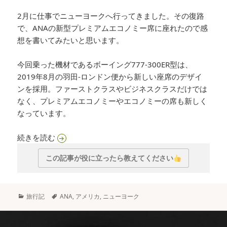
2月に仕事でニューヨークへ行ってきました。その復路
で、ANAの新型プレミアムエコノミー席に座れたので感
想を書いてみたいと思います。
今回乗った機材であるボーイング777-300ER型は、
2019年8月の羽田-ロンドン便から新しい座席のデザイ
ンを採用。ファーストクラスやビジネスクラスだけでは
なく、プレミアムエコノミーやエコノミーの席も新しく
なっています。
ANAの新プレミアムエコノミーに乗ってみた
続きを読む
この記事が役に立ったら教えてください
カ
タ
旅行記
ANA
,
アメリカ
,
ニューヨーク
テ
グ
ゴ
リ