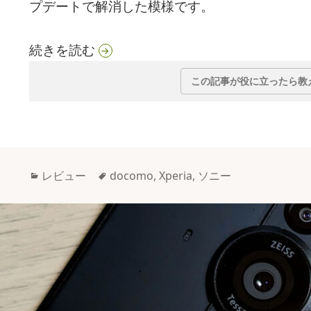
プデートで解消した模様です。
一部のAndroid 13に更新したXp
続きを読む
この記事が役に立ったら教
カ
タ
レビュー
docomo
,
Xperia
,
ソニー
テ
グ
ゴ
リ
ー