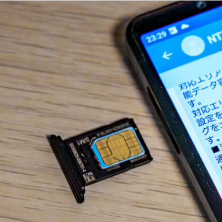
ゴ
リ
ー