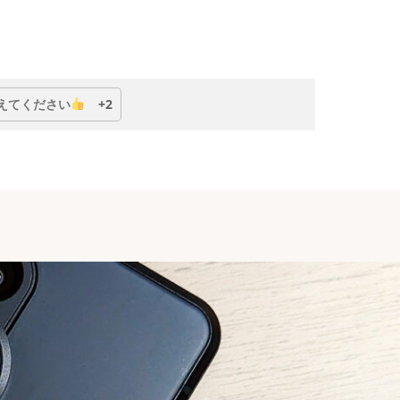
eria「SMSが受信できない」不具合が恐らく解消
えてください
+2