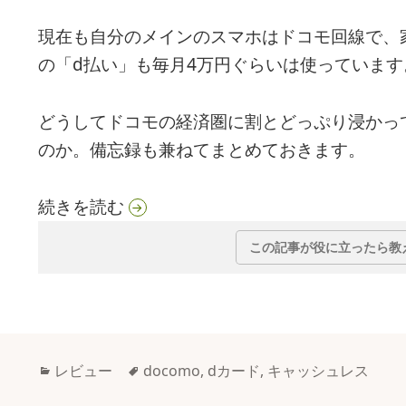
現在も自分のメインのスマホはドコモ回線で、
の「d払い」も毎月4万円ぐらいは使っています
どうしてドコモの経済圏に割とどっぷり浸かっ
のか。備忘録も兼ねてまとめておきます。
約9年使ってきた「dカード GOL
続きを読む
この記事が役に立ったら教
カ
タ
レビュー
docomo
,
dカード
,
キャッシュレス
テ
グ