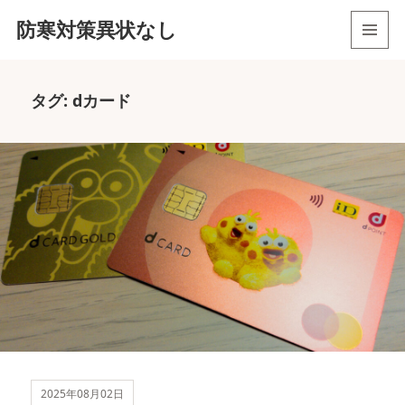
防寒対策異状なし
メニュ
ーとウ
ィジェ
タグ:
dカード
ット
2025年08月02日