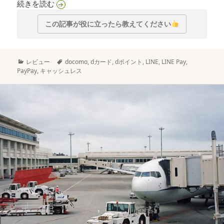
d払い＋dカードが暫定1位：2021年5月から変
続きを読む
この記事が役に立ったら教えてください
カ
タ
レビュー
docomo
,
dカード
,
dポイント
,
LINE
,
LINE Pay
,
テ
グ
PayPay
,
キャッシュレス
ゴ
リ
ー