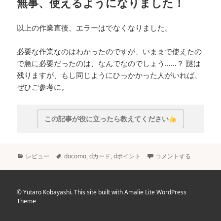
無事、使えるようになりました！
以上の作業直後、エラーはでなくなりました。
必要な作業なのはわかったのですが、いままで使えたの
で急に必要だったのは、なんでなのでしょう……？ 謎は
残りますが、もし同じようにひっかかった人がいれば、
ぜひご参考に。
この記事が役に立ったら教えてください
カ
タ
レビュー
docomo
,
dカード
,
dポイント
コメントする
テ
グ
ゴ
リ
ー
©
Yutaro Kobayashi. This site built with Amalie Lite WordPress
Theme