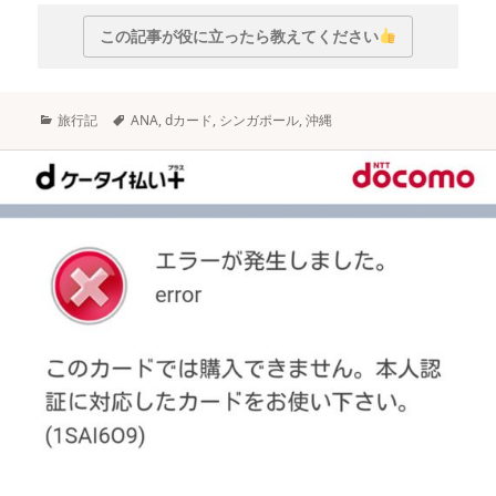
この記事が役に立ったら教えてください
カ
タ
旅行記
ANA
,
dカード
,
シンガポール
,
沖縄
テ
グ
ゴ
リ
ー