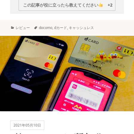
この記事が役に立ったら教えてください
+2
カ
タ
レビュー
docomo
,
dカード
,
キャッシュレス
テ
グ
ゴ
リ
ー
2021年05月10日