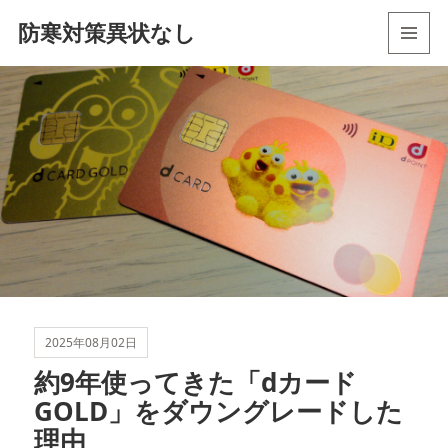
防寒対策異状なし
メニュ
ーとウ
ィジェ
ット
2025年08月02日
約9年使ってきた「dカード
GOLD」をダウングレードした
理由