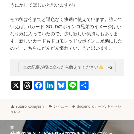
うにかしてほしいと思いますが）。
その後は今までと遜色なく快適に使えています。強いて
いえば、dカード GOLDのポインコ兄弟のイメージはか
なり気に入っていたので、少し寂しい気持ちもありま
す。新しいカードもドコモレッドなポインコ兄弟にした
ので、こちらにだんだん慣れていこうと思います。
この記事が役に立ったら教えてください
+2
X
T
F
L
B
L
共
h
a
i
l
i
有
r
c
n
u
n
作
カ
タ
Yutaro Kobayashi
レビュー
docomo
,
dカード
,
キャッシ
e
e
k
e
e
成
テ
グ
ュレス
者
ゴ
a
b
e
s
リ
投
ー
前
d
o
d
k
稿
仕事のほとんどがiPadでできるようになっ
前