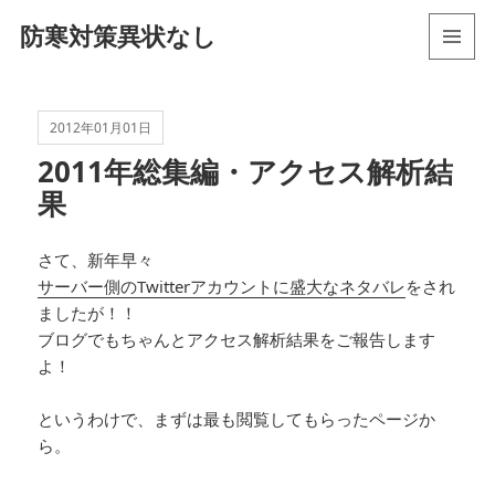
防寒対策異状なし
メニュ
ーとウ
ィジェ
ット
2012年01月01日
2011年総集編・アクセス解析結
果
さて、新年早々
サーバー側のTwitterアカウントに盛大なネタバレ
をされ
ましたが！！
ブログでもちゃんとアクセス解析結果をご報告します
よ！
というわけで、まずは最も閲覧してもらったページか
ら。