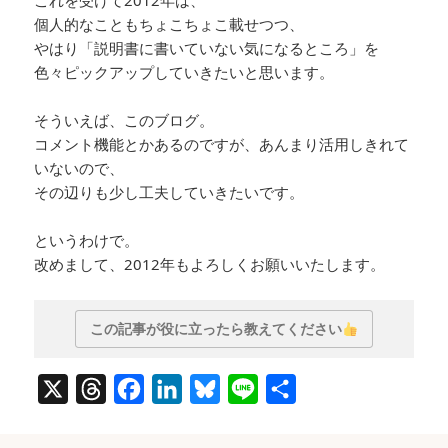
これを受けて2012年は、
個人的なこともちょこちょこ載せつつ、
やはり「説明書に書いていない気になるところ」を
色々ピックアップしていきたいと思います。
そういえば、このブログ。
コメント機能とかあるのですが、あんまり活用しきれて
いないので、
その辺りも少し工夫していきたいです。
というわけで。
改めまして、2012年もよろしくお願いいたします。
この記事が役に立ったら教えてください
X
T
F
L
B
L
共
h
a
i
l
i
有