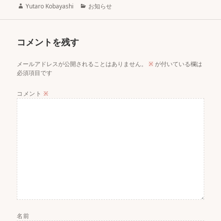
r
c
n
u
n
作
カ
Yutaro Kobayashi
お知らせ
e
e
k
e
e
成
テ
者
ゴ
a
b
e
s
リ
コメントを残す
ー
d
o
d
k
s
o
I
y
メールアドレスが公開されることはありません。
※
が付いている欄は
必須項目です
k
n
コメント
※
名前