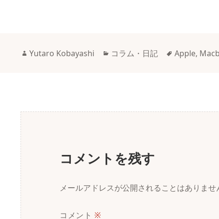
h
a
i
l
i
有
r
c
n
u
n
e
e
k
e
e
a
b
e
s
作
カ
タ
Yutaro Kobayashi
コラム・日記
Apple
,
Macb
d
o
d
k
成
テ
グ
者
ゴ
s
o
I
y
リ
k
n
ー
コメントを残す
メールアドレスが公開されることはありませ
コメント
※