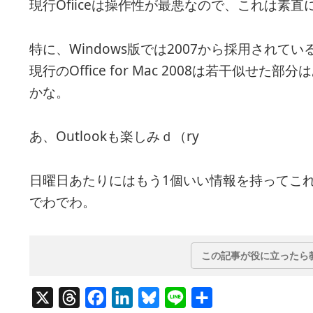
現行Ofiiceは操作性が最悪なので、これは素直
特に、Windows版では2007から採用されて
現行のOffice for Mac 2008は若干似せた部
かな。
あ、Outlookも楽しみｄ（ry
日曜日あたりにはもう1個いい情報を持ってこ
でわでわ。
この記事が役に立ったら
X
T
F
L
B
L
共