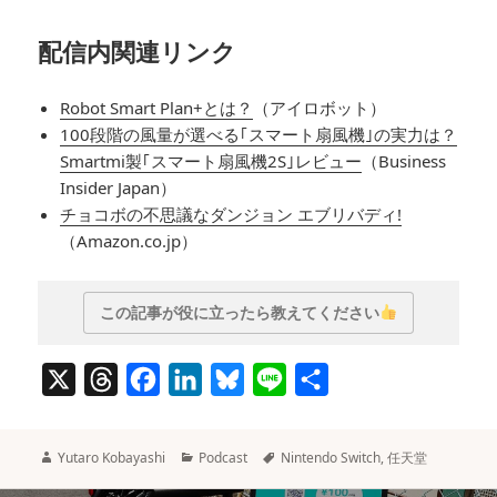
配信内関連リンク
Robot Smart Plan+とは？
（アイロボット）
100段階の風量が選べる｢スマート扇風機｣の実力は？
Smartmi製｢スマート扇風機2S｣レビュー
（Business
Insider Japan）
チョコボの不思議なダンジョン エブリバディ!
（Amazon.co.jp）
この記事が役に立ったら教えてください
X
T
F
L
B
L
共
h
a
i
l
i
有
r
c
n
u
n
作
カ
タ
Yutaro Kobayashi
Podcast
Nintendo Switch
,
任天堂
e
e
k
e
e
成
テ
グ
者
ゴ