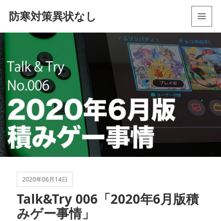
防寒対策異状なし
メニュ
ーとウ
ィジェ
ット
2020年06月14日
Talk&Try 006「2020年6月版積
みゲー事情」