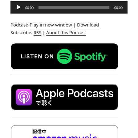
音
00:00
00:00
声
プ
Podcast:
Play in new window
|
Download
レ
Subscribe:
RSS
|
About this Podcast
ー
ヤ
ー