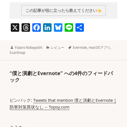
この記事が役に立ったら教えてください
X
T
F
L
B
L
共
h
a
i
l
i
有
r
c
n
u
n
作
カ
タ
Yutaro Kobayashi
レビュー
Evernote
,
macOSアプリ
,
e
e
k
e
e
成
テ
グ
ScanSnap
者
ゴ
a
b
e
s
リ
ー
d
o
d
k
“僕と演劇とEvernote” への4件のフィードバ
s
o
I
y
ック
k
n
ピンバック:
Tweets that mention 僕と演劇とEvernote |
防寒対策異状なし -- Topsy.com