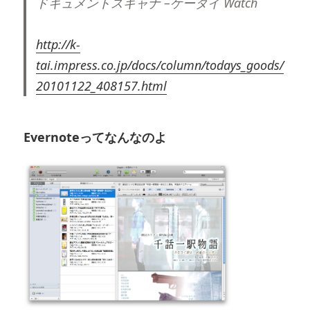
ドキュメントスキャナ –ケータイ Watch
http://k-
tai.impress.co.jp/docs/column/todays_goods/
20101122_408157.html
Evernoteってなんなのよ