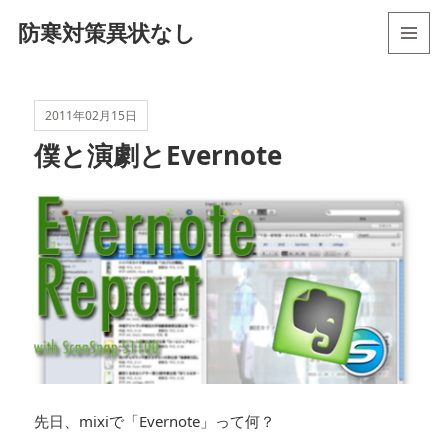
防寒対策異状なし
メニュ
ーとウ
ィジェ
ット
2011年02月15日
僕と演劇とEvernote
先日、mixiで「Evernote」って何？