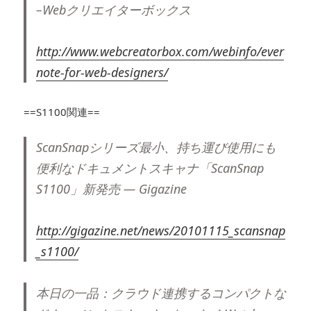
–Webクリエイターボックス
http://www.webcreatorbox.com/webinfo/ever
note-for-web-designers/
==S1100関連==
ScanSnapシリーズ最小、持ち運び使用にも
便利なドキュメントスキャナ「ScanSnap
S1100」新発売 — Gigazine
http://gigazine.net/news/20101115_scansnap
_s1100/
本日の一品：クラウド連携するコンパクトな