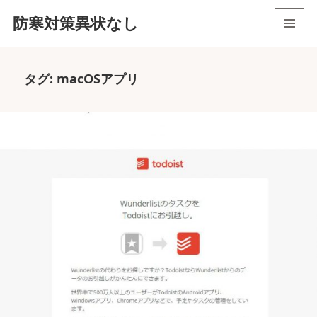
防寒対策異状なし
メニュ
ーとウ
ィジェ
タグ:
macOSアプリ
ット