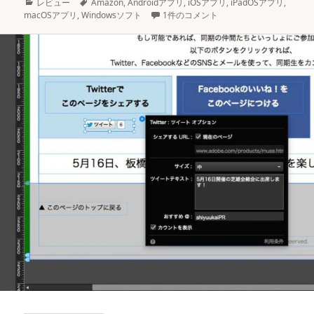
カ
タ
レビュー
Amazon
,
Androidアプリ
,
iOSアプリ
,
iPadOSアプリ
,
テ
グ
macOSアプリ
,
Windowsソフト
1件のコメント
ゴ
リ
ー