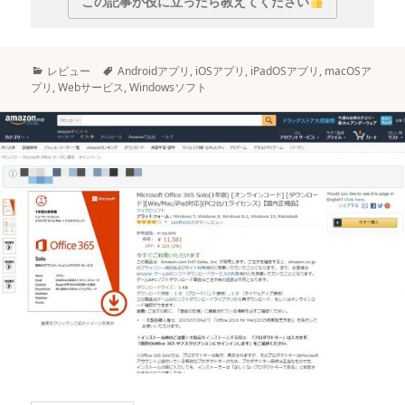
この記事が役に立ったら教えてください
カ
タ
レビュー
Androidアプリ
,
iOSアプリ
,
iPadOSアプリ
,
macOSア
テ
グ
プリ
,
Webサービス
,
Windowsソフト
ゴ
リ
ー