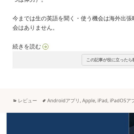
今までは生の英語を聞く・使う機会は海外出張
会はありません。
iPadの手書き入力機能と英語アプ
続きを読む
この記事が役に立ったら
カ
タ
レビュー
Androidアプリ
,
Apple
,
iPad
,
iPadOSア
テ
グ
ゴ
リ
ー