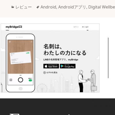
カ
タ
レビュー
Android
,
Androidアプリ
,
Digital Wellb
テ
グ
ゴ
リ
ー