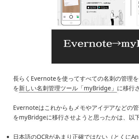
長らくEvernoteを使ってすべての名刺の管
を
新しい名刺管理ツール「myBridge」
に移行
Evernoteはこれからもメモやアイデアなど
をmyBridgeに移行させようと思ったかは、以
日本語のOCRがあまり正確ではない（とくにAnd