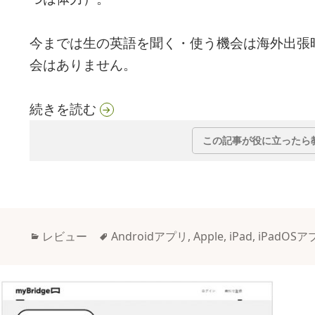
今までは生の英語を聞く・使う機会は海外出張
会はありません。
iPadの手書き入力機能と英語アプ
続きを読む
この記事が役に立ったら
カ
タ
レビュー
Androidアプリ
,
Apple
,
iPad
,
iPadOSア
テ
グ
ゴ
リ
ー