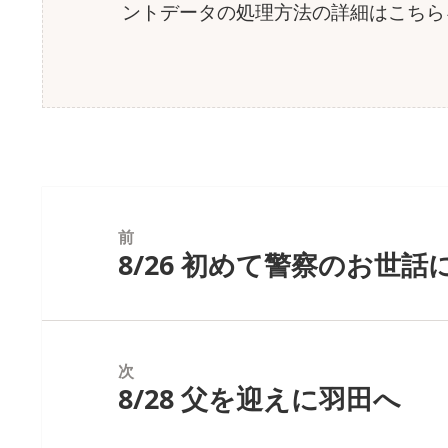
ントデータの処理方法の詳細はこちら
投
稿
前
8/26 初めて警察のお世話
前
ナ
の
ビ
投
ゲ
稿:
ー
次
シ
8/28 父を迎えに羽田へ
次
ョ
の