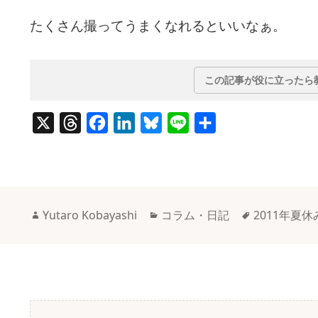
たくさん撮ってうまくなれるといいなぁ。
この記事が役に立ったら
X
T
F
L
B
L
共
h
a
i
l
i
有
r
c
n
u
n
e
e
k
e
e
a
b
e
s
作
カ
タ
Yutaro Kobayashi
コラム・日記
2011年夏休
d
o
d
k
成
テ
グ
者
ゴ
s
o
I
y
リ
k
n
ー