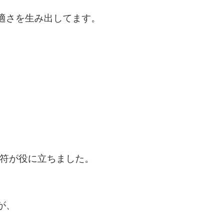
適さを生み出してます。
切符が役に立ちました。
が、