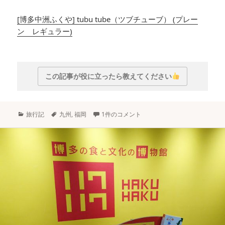
[博多中洲ふくや] tubu tube（ツブチューブ） (プレー
ン レギュラー)
この記事が役に立ったら教えてください
カ
タ
旅行記
九州
,
福岡
1件のコメント
テ
グ
ゴ
リ
ー