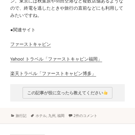
ン。東京には秋葉原や羽田空港など複数店舗あるような
ので、終電を逃したときや旅行の直前などにも利用して
みたいですね。
●関連サイト
ファーストキャビン
Yahoo! トラベル「ファーストキャビン福岡」
楽天トラベル「ファーストキャビン博多」
この記事が役に立ったら教えてください
カ
タ
旅行記
ホテル
,
九州
,
福岡
2件のコメント
テ
グ
ゴ
リ