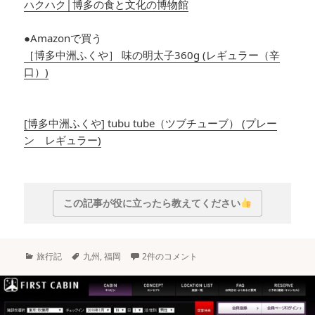
ハクハク│博多の食と文化の博物館
●Amazonで買う
［博多中洲ふくや］ 味の明太子360g (レギュラー（辛
口）)
[博多中洲ふくや] tubu tube（ツブチューブ） (プレー
ン レギュラー)
この記事が役に立ったら教えてください
カ
タ
旅行記
九州
,
福岡
2件のコメント
テ
グ
ゴ
リ
ー