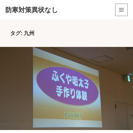
防寒対策異状なし
メニュ
ーとウ
ィジェ
タグ:
九州
ット