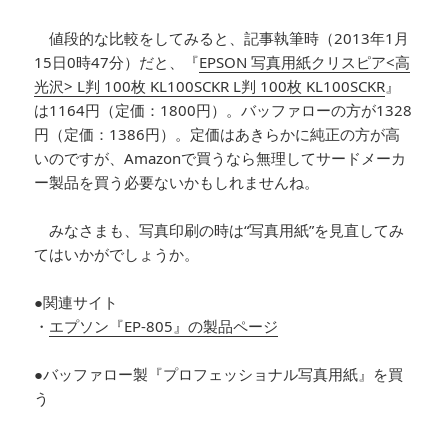
値段的な比較をしてみると、記事執筆時（2013年1月
15日0時47分）だと、『
EPSON 写真用紙クリスピア<高
光沢> L判 100枚 KL100SCKR L判 100枚 KL100SCKR
』
は1164円（定価：1800円）。バッファローの方が1328
円（定価：1386円）。定価はあきらかに純正の方が高
いのですが、Amazonで買うなら無理してサードメーカ
ー製品を買う必要ないかもしれませんね。
みなさまも、写真印刷の時は“写真用紙”を見直してみ
てはいかがでしょうか。
●関連サイト
・
エプソン『EP-805』の製品ページ
●バッファロー製『プロフェッショナル写真用紙』を買
う