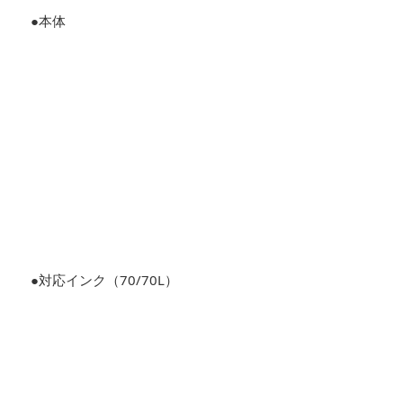
●本体
●対応インク（70/70L）