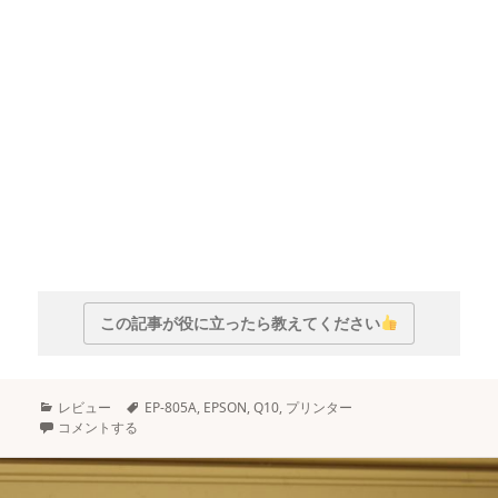
この記事が役に立ったら教えてください
カ
タ
レビュー
EP-805A
,
EPSON
,
Q10
,
プリンター
テ
グ
コメントする
ゴ
リ
ー