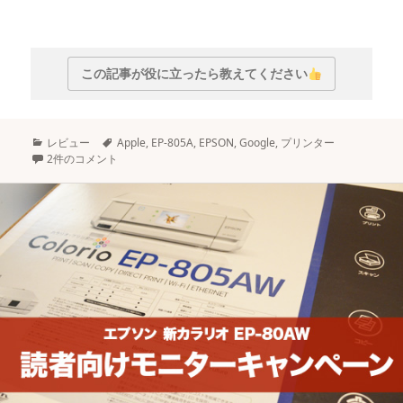
この記事が役に立ったら教えてください
カ
タ
レビュー
Apple
,
EP-805A
,
EPSON
,
Google
,
プリンター
テ
グ
2件のコメント
ゴ
リ
ー