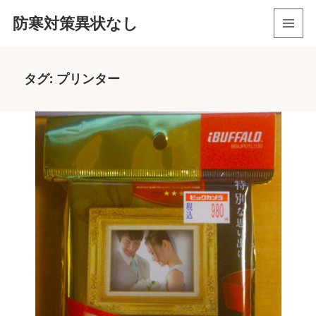
防寒対策異状なし
メニュ
ーとウ
ィジェ
タグ:
プリンター
ット