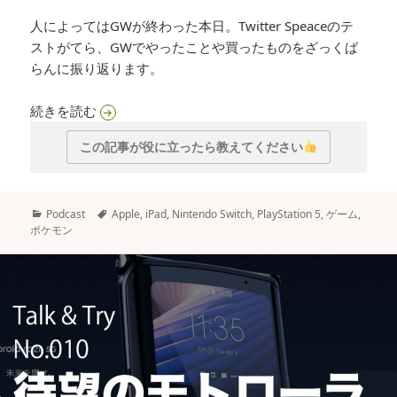
人によってはGWが終わった本日。Twitter Speaceのテ
ストがてら、GWでやったことや買ったものをざっくば
らんに振り返ります。
Talk&Try 012「GWでやったこと＆買ったもの」
続きを読む
この記事が役に立ったら教えてください
カ
タ
Podcast
Apple
,
iPad
,
Nintendo Switch
,
PlayStation 5
,
ゲーム
,
テ
グ
ポケモン
ゴ
リ
ー