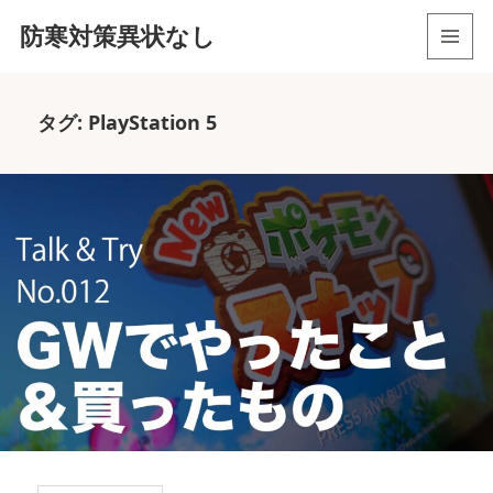
防寒対策異状なし
メニュ
ーとウ
ィジェ
タグ:
PlayStation 5
ット