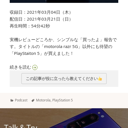
収録日：2021年03月04日（木）
配信日：2021年03月21日（日）
再生時間：54分42秒
実機レビューどころか、シンプルな「買ったよ」報告で
す。タイトルの「motorola razr 5G」以外にも待望の
「PlayStaiton 5」が買えました！
Talk&Try 010「待望のmotorola razr 5Gを購入」
続きを読む
この記事が役に立ったら教えてください
カ
タ
Podcast
Motorola
,
PlayStation 5
テ
グ
ゴ
リ
ー