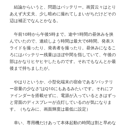
結論からいうと、問題はバッテリー。画質云々はとり
あえず大丈夫、少し暗めに撮れてしまいがちだけどその
辺は補正でなんとかなる。
午前10時から午後5時まで。途中1時間の昼休みを挟
んでいたので、連続しよう時間は最大で6時間。発表ス
ライドを撮ったり、発表者を撮ったり。昼休みになるこ
ろにはバッテリー残量はほぼ中間を指していて、午後の
部はかなりヒヤヒヤしたものです。それでもなんとか最
後まで持ちましたが。
やはりというか、小型化端末の宿命である”バッテリ
ー容量の少なさ”はQ10にもあるみたいです。それにフ
ァインダーを搭載せずに、電源が入っているときはずっ
と背面のディスプレーが点灯しているのが気になりま
す。（ちなみに、画面輝度は最低に設定）
幸い、専用機だけあって本体起動の時間は割と早めな