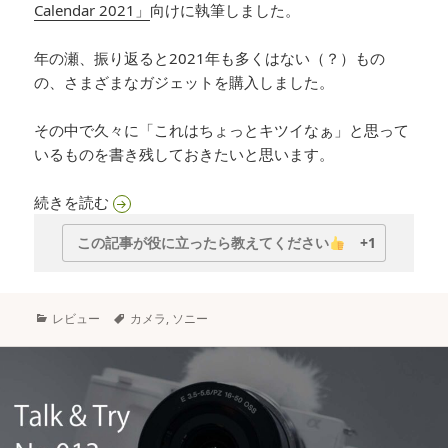
Calendar 2021」
向けに執筆しました。
年の瀬、振り返ると2021年も多くはない（？）もの
の、さまざまなガジェットを購入しました。
その中で久々に「これはちょっとキツイなぁ」と思って
いるものを書き残しておきたいと思います。
ソニー「VLOGCAM ZV-E10」にかなり悩まされ
続きを読む
この記事が役に立ったら教えてください
+1
カ
タ
レビュー
カメラ
,
ソニー
テ
グ
ゴ
リ
ー