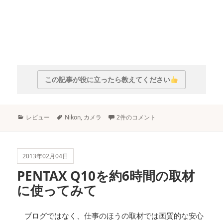
この記事が役に立ったら教えてください
カ
タ
レビュー
Nikon
,
カメラ
2件のコメント
テ
グ
ゴ
リ
ー
2013年02月04日
PENTAX Q10を約6時間の取材
に使ってみて
ブログではなく、仕事のほうの取材では画質的な安心