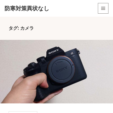
防寒対策異状なし
メニュ
ーとウ
ィジェ
タグ:
カメラ
ット