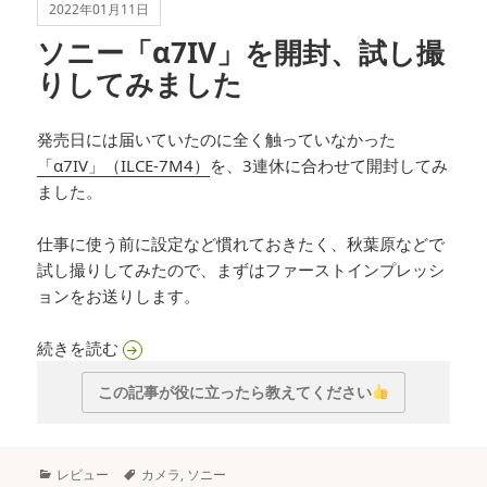
2022年01月11日
ソニー「α7IV」を開封、試し撮
りしてみました
発売日には届いていたのに全く触っていなかった
「α7IV」（ILCE-7M4）
を、3連休に合わせて開封してみ
ました。
仕事に使う前に設定など慣れておきたく、秋葉原などで
試し撮りしてみたので、まずはファーストインプレッシ
ョンをお送りします。
ソニー「α7IV」を開封、試し撮りしてみました
続きを読む
この記事が役に立ったら教えてください
カ
タ
レビュー
カメラ
,
ソニー