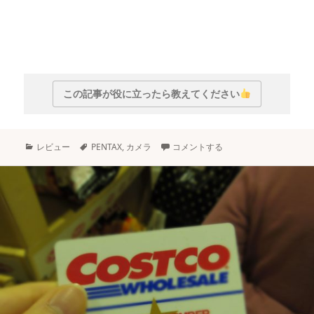
この記事が役に立ったら教えてください
カ
タ
レビュー
PENTAX
,
カメラ
コメントする
テ
グ
ゴ
リ
ー