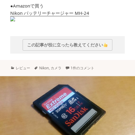
●Amazonで買う
Nikon バッテリーチャージャー MH-24
この記事が役に立ったら教えてください
カ
タ
レビュー
Nikon
,
カメラ
1件のコメント
テ
グ
ゴ
リ
ー