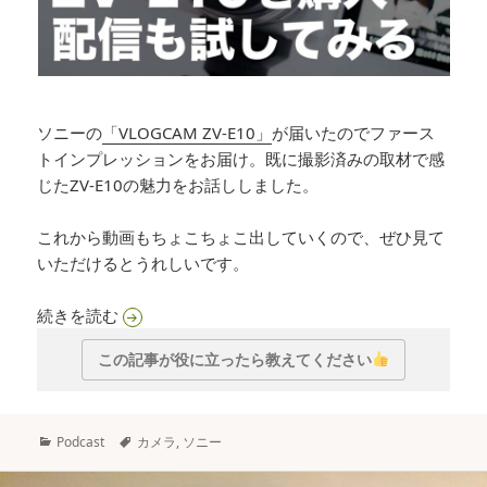
ソニーの
「VLOGCAM ZV-E10」
が届いたのでファース
トインプレッションをお届け。既に撮影済みの取材で感
じたZV-E10の魅力をお話ししました。
これから動画もちょこちょこ出していくので、ぜひ見て
いただけるとうれしいです。
Talk&Try 013「VLOGCAM ZV-E10を購入 配
続きを読む
この記事が役に立ったら教えてください
カ
タ
Podcast
カメラ
,
ソニー
テ
グ
ゴ