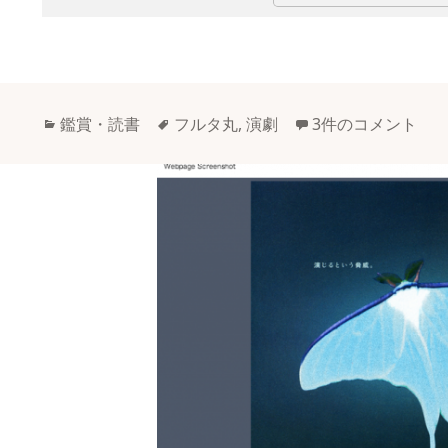
カ
タ
鑑賞・読書
フルタ丸
,
演劇
3件のコメント
テ
グ
ゴ
リ
ー