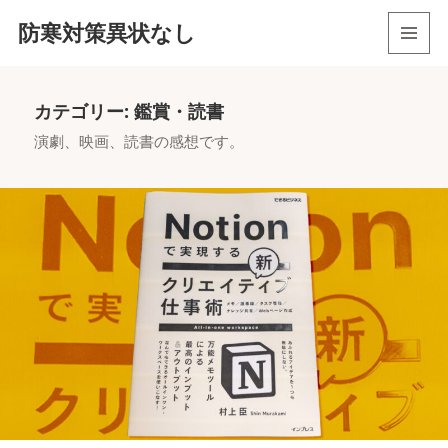
防寒対策異状なし
メニュ
ーとウ
ィジェ
カテゴリー:
鑑賞・読書
ット
演劇、映画、読書の感想です。