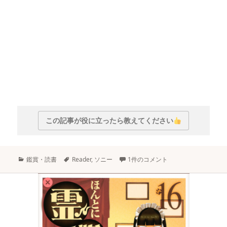
この記事が役に立ったら教えてください
カ
タ
鑑賞・読書
Reader
,
ソニー
1件のコメント
テ
グ
ゴ
リ
ー