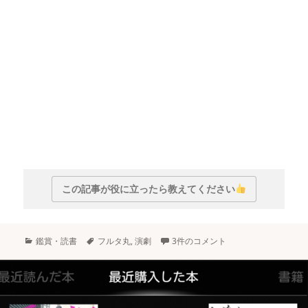
この記事が役に立ったら教えてください
カ
タ
鑑賞・読書
フルタ丸
,
演劇
3件のコメント
テ
グ
ゴ
リ
ー