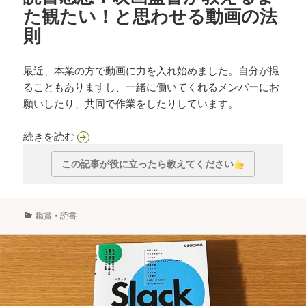
た観たい！と思わせる動画の法
則
最近、本業の方で動画に力を入れ始めました。自分が撮
ることもありますし、一緒に働いてくれるメンバーにお
願いしたり、共同で作業をしたりしています。
読書感想：映画監督が教えるまた観たい！と思わ
続きを読む
この記事が役に立ったら教えてください
カ
鑑賞・読書
テ
ゴ
リ
ー