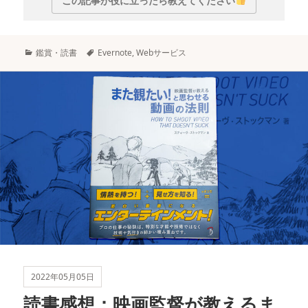
この記事が役に立ったら教えてください
カ
タ
鑑賞・読書
Evernote
,
Webサービス
テ
グ
ゴ
リ
ー
2022年05月05日
読書感想：映画監督が教えるま