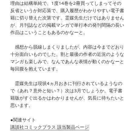
理由は結構単純で、1度14巻を2冊買ってしまってその
反省というか対応策で、購入履歴がわかりやすい電子書
籍に切り替えた次第です。霊媒先生だけではありません
が、月刊誌などの掲載マンガで単行本の発刊間隔の長い
作品はこいうこともあるのかなーと。
感想から脱線しまくりましたが、内容は今までどおり
十分面白いものでした。割と最後の作者の近況のような
マンガも楽しみで、なんであんな表情が動くのかなーと
毎回腹を抱えています。
霊媒先生は現状4ヵ月おきに刊行されているようなの
で（あれ？意外と短い？）次は3月でしょうか。電子書
籍版がすぐ出るかはわかりませんが、気長に待ちたいと
思います。
●関連サイト
講談社コミックプラス 該当製品ページ