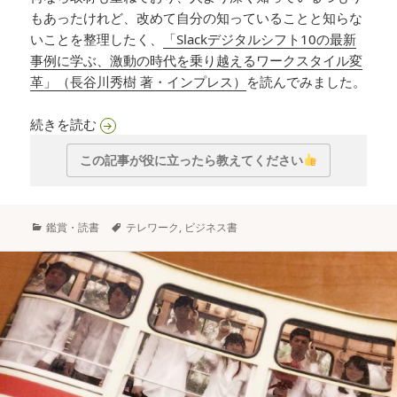
もあったけれど、改めて自分の知っていることと知らな
いことを整理したく、
「Slackデジタルシフト10の最新
事例に学ぶ、激動の時代を乗り越えるワークスタイル変
革」（長谷川秀樹 著・インプレス）
を読んでみました。
読書感想：Slackデジタルシフト10の最新事例
続きを読む
この記事が役に立ったら教えてください
カ
タ
鑑賞・読書
テレワーク
,
ビジネス書
テ
グ
ゴ
リ
ー