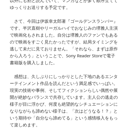
以外にも割と読んでいて、マンガなどが多く順序立てて
ゆっくりお送りする予定です。
さて、今回は伊坂幸太郎著『ゴールデンスランバー』
です。半沢直樹やリーガルハイでおなじみの堺雅人主演
で映画化もされました。自分は堺雅人のファンでもある
ので映画をすごく見たかったですが、結局タイミングを
逃して未だに見ておりません。「それなら、まずは原作
から入ろう」ということで、Sony Reader Storeで電子
書籍版を購入しました。
感想は、久しぶりにしっかりとした下地のあるエンタ
ーテインメント作品を読んだという満足感でいっぱい。
現実の技術や事例、そしてフィクションらしい偶然や展
開が絶妙なバランスで共存しています。主人公の逃走の
様子が目に浮かび、何度も絶望的なシチュエーションに
なりながらも諦めない様子は、「次はどうなる！？」と
いう期待や「自分なら諦めてる」という感情移入をもっ
て楽しめます。