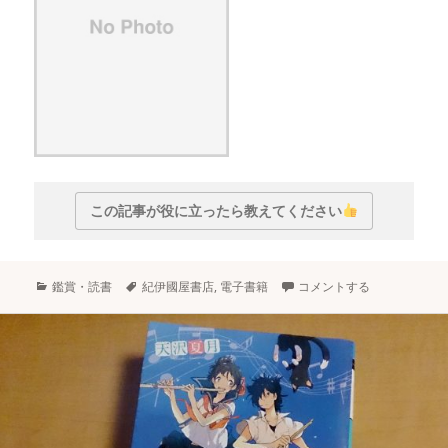
この記事が役に立ったら教えてください
カ
タ
鑑賞・読書
紀伊國屋書店
,
電子書籍
コメントする
テ
グ
ゴ
リ
ー