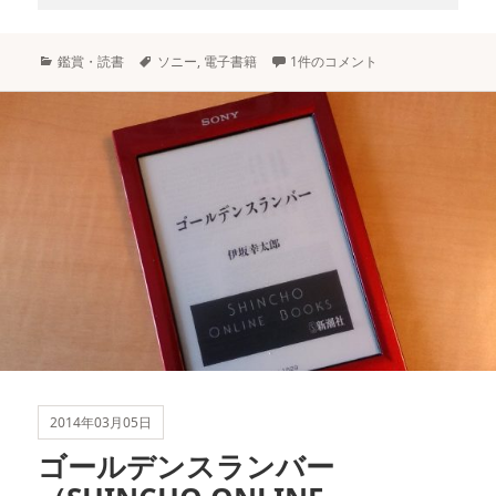
カ
タ
鑑賞・読書
ソニー
,
電子書籍
1件のコメント
テ
グ
ゴ
リ
ー
2014年03月05日
ゴールデンスランバー