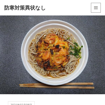
防寒対策異状なし
メニュ
ーとウ
ィジェ
ット
2021年02月08日