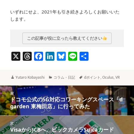
いずれにせよ、2021年も引き続きよろしくお願いいた
します。
この記事が役に立ったら教えてください
X
T
F
L
B
L
共
h
a
i
l
i
有
r
c
n
u
n
作
カ
タ
Yutaro Kobayashi
コラム・日記
dポイント
,
Oculus
,
VR
e
e
k
e
e
成
テ
グ
者
ゴ
投
a
b
e
s
リ
前
稿
ドコモ公式の5G対応コワーキングスペース「d
ー
前
d
o
d
k
ナ
garden 東梅田店」に行ってみた
の
s
o
I
y
ビ
投
ゲ
k
n
稿:
次
ー
VisaからJCBへ、ビックカメラSuicaカード
次
シ