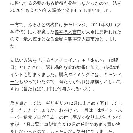
に報告する必要のある所得も発生しなかったので、結局
2020年も会社の年末調整で済ませてしまいました。
一方で、ふるさと納税にはチャレンジ。2011年8月（大
学時代）にお邪魔した
熊本県人吉市
が大雨に見舞われた
ので、最大控除となる全額を熊本県人吉市宛としまし
た。
支払い方法を「ふるさとチョイス」＋「d払い」（d曜
日）としたので、返礼品的な節税効果に加え、結構dポ
イントも貯まりました。購入タイミングには、
キャンペ
ーン
もやっていたので、当たりが出れば結構うれしいで
すね（当たれば2月中に付与されるハズ）。
反省点としては、ギリギリの12月にまとめて寄付してし
まったことでしょうか。おかげで、1月は「dポイントス
ーパー還元プログラム」の付与率がかなり上がったので
すが、1月は緊急事態宣言＆12月の反動であまり買い物
をしなかったので、もったいない気分になりました。